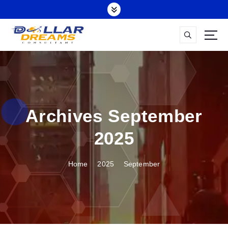
S
k
i
p
t
o
c
o
n
Archives September
t
e
2025
n
t
Home
2025
September