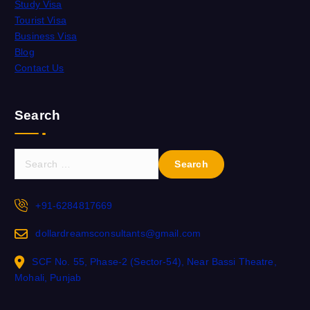
Study Visa
Tourist Visa
Business Visa
Blog
Contact Us
Search
S
e
a
r
+91-6284817669
c
dollardreamsconsultants@gmail.com
h
f
SCF No. 55, Phase-2 (Sector-54), Near Bassi Theatre,
o
Mohali, Punjab
r
: