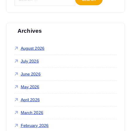
e
a
r
c
h
Archives
f
o
August 2026
r
:
July 2026
June 2026
May 2026
April 2026
March 2026
February 2026