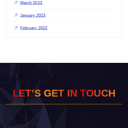
March 2023
January 2023
February 2022
L
E
T
’
S
G
E
T
I
N
T
O
U
C
H