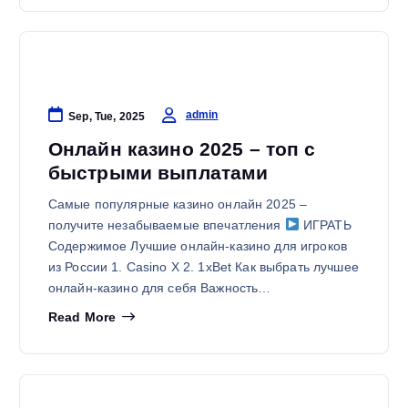
Uncategorized
admin
Sep, Tue, 2025
Онлайн казино 2025 – топ с
быстрыми выплатами
Самые популярные казино онлайн 2025 –
получите незабываемые впечатления
ИГРАТЬ
Содержимое Лучшие онлайн-казино для игроков
из России 1. Casino X 2. 1xBet Как выбрать лучшее
онлайн-казино для себя Важность…
Read More