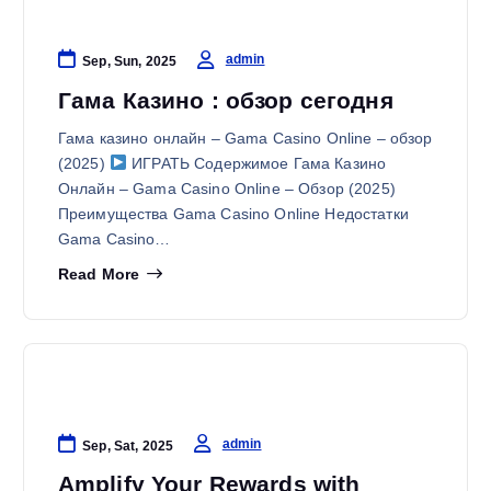
Uncategorized
admin
Sep, Sun, 2025
Гама Казино : обзор сегодня
Гама казино онлайн – Gama Casino Online – обзор
(2025)
ИГРАТЬ Содержимое Гама Казино
Онлайн – Gama Casino Online – Обзор (2025)
Преимущества Gama Casino Online Недостатки
Gama Casino…
Read More
Uncategorized
admin
Sep, Sat, 2025
Amplify Your Rewards with