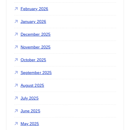
February 2026
January 2026
December 2025
November 2025
October 2025
September 2025
August 2025
July 2025
June 2025
May 2025