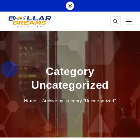
S
k
i
p
t
o
c
o
n
Category
t
e
Uncategorized
n
t
Home
Archive by category "Uncategorized"