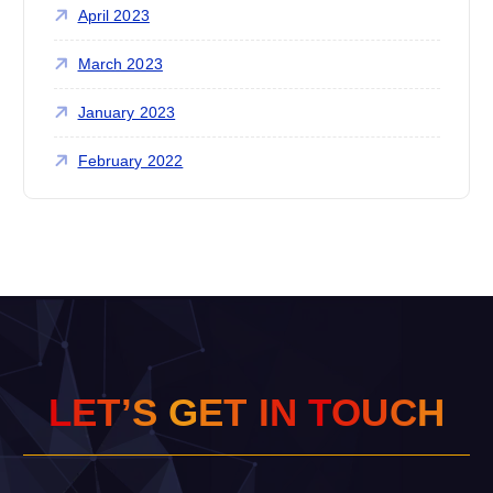
April 2023
March 2023
January 2023
February 2022
L
E
T
’
S
G
E
T
I
N
T
O
U
C
H