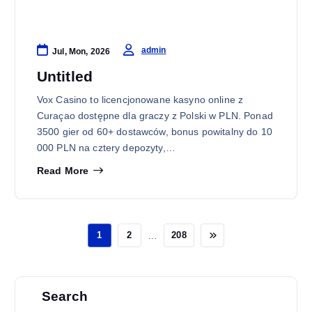
Uncategorized
admin
Jul, Mon, 2026
Untitled
Vox Casino to licencjonowane kasyno online z
Curaçao dostępne dla graczy z Polski w PLN. Ponad
3500 gier od 60+ dostawców, bonus powitalny do 10
000 PLN na cztery depozyty,…
Read More
…
1
2
208
Search