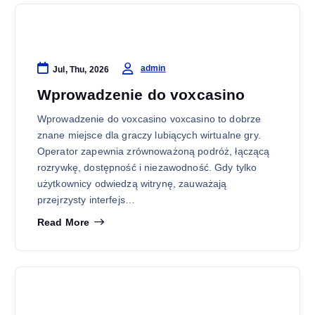
Uncategorized
admin
Jul, Thu, 2026
Wprowadzenie do voxcasino
Wprowadzenie do voxcasino voxcasino to dobrze
znane miejsce dla graczy lubiących wirtualne gry.
Operator zapewnia zrównoważoną podróż, łączącą
rozrywkę, dostępność i niezawodność. Gdy tylko
użytkownicy odwiedzą witrynę, zauważają
przejrzysty interfejs…
Read More
Uncategorized