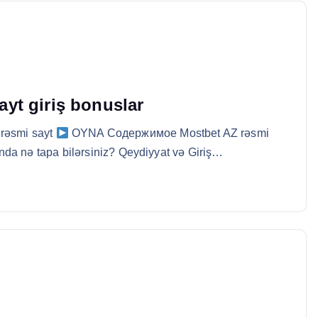
yt giriş bonuslar
 rəsmi sayt
OYNA Содержимое Mostbet AZ rəsmi
nda nə tapa bilərsiniz? Qeydiyyat və Giriş…