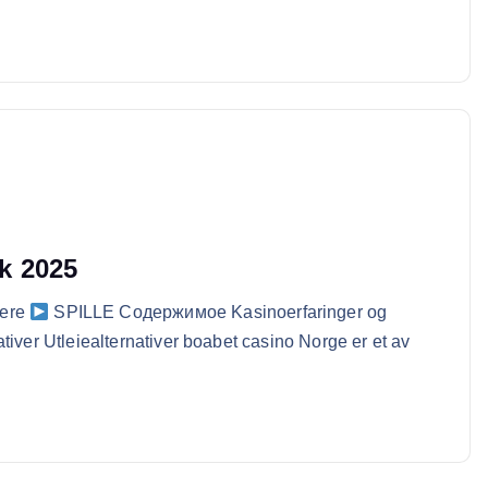
k 2025
lere
SPILLE Содержимое Kasinoerfaringer og
tiver Utleiealternativer boabet casino Norge er et av