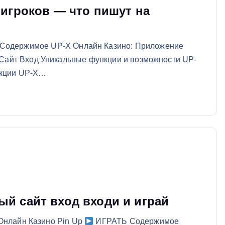
 игроков — что пишут на
Содержимое UP-X Онлайн Казино: Приложение
айт Вход Уникальные функции и возможности UP-
нкции UP-X…
й сайт вход входи и играй
Онлайн Казино Pin Up
ИГРАТЬ Содержимое