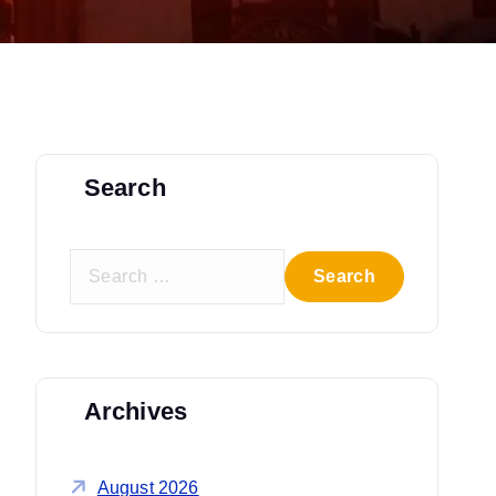
Search
S
e
a
r
c
Archives
h
f
o
August 2026