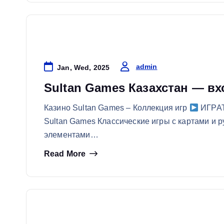
Uncategorized
admin
Jan, Wed, 2025
Sultan Games Казахстан — вх
Казино Sultan Games – Коллекция игр
ИГРАТ
Sultan Games Классические игры с картами и р
элементами…
Read More
Uncategorized