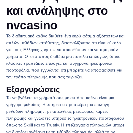
και ανάληψης στο
nvcasino
Το διαδικτυακό καζίνο διαθέτει ένα ευρύ φάσμα αξιόπιστων και
απλών μεθόδων κατάθεσης, διασφαλίζοντας ότι είναι εύκολο
για τους Έλληνες χρήστες να προσθέτουν και να αφαιρούν
χρήματα. Ο ιστότοπος διαθέτει μια ποικιλία επιλογών, όπως
κλασικές τραπεζικές επιλογές και σύγχρονα ηλεκτρονικά
πορτοφόλια, που εγγυώνται ότι μπορείτε να αποφασίσετε για
τον τρόπο πληρωμής που σας ταιριάζει.
Εξαργυρώσεις
Το να βγάλετε τα χρήματά σας με αυτό το καζίνο είναι μια
γρήγορη μέθοδος. Η υπηρεσία προσφέρει μια επιλογή
μεθόδων πληρωμής, με απευθείας μεταφορές, κάρτες
πληρωμής και γνωστές υπηρεσίες ηλεκτρονικού πορτοφολιού
όπως το Skrill και το Trustly. Η επεξεργασία πληρωμών μπορεί
να διαφέρει ανάλογα με τη μέθοδο πληρωμής, αλλά το nv