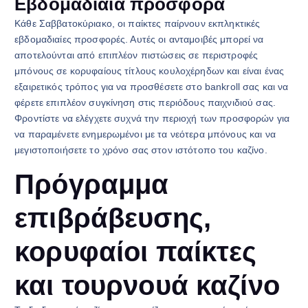
Εβδομαδιαία προσφορά
Κάθε Σαββατοκύριακο, οι παίκτες παίρνουν εκπληκτικές
εβδομαδιαίες προσφορές. Αυτές οι ανταμοιβές μπορεί να
αποτελούνται από επιπλέον πιστώσεις σε περιστροφές
μπόνους σε κορυφαίους τίτλους κουλοχέρηδων και είναι ένας
εξαιρετικός τρόπος για να προσθέσετε στο bankroll σας και να
φέρετε επιπλέον συγκίνηση στις περιόδους παιχνιδιού σας.
Φροντίστε να ελέγχετε συχνά την περιοχή των προσφορών για
να παραμένετε ενημερωμένοι με τα νεότερα μπόνους και να
μεγιστοποιήσετε το χρόνο σας στον ιστότοπο του καζίνο.
Πρόγραμμα
επιβράβευσης,
κορυφαίοι παίκτες
και τουρνουά καζίνο