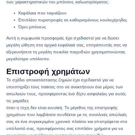
των χαρακτηριστικών του μπόνους καλωσορίσματος:
Κεφάλαια που ταιριάζουν
Επιπλέον περιστροφές σε καθορισμένους κουλοχέρηδες
Όροι μπόνους
Αυτή η συμφωνία προσφοράς έχει σχεδιαστεί για να δώσει
μεγάλη ώθηση στα αρχικά κεφάλαιά σας, επιτρέποντάς σας να
εξερευνήσετε τη μεγάλη ποικιλία παιχνιδιών χρησιμοποιώντας
μεγαλύτερο υπόλοιπο.
Επιστροφή χρημάτων
Το σχέδιο αποκατάστασης ζημιών έχει σχεδιαστεί για να
υποστηρίζει τους παίκτες στο να ανακτήσουν ένα μέρος των
απωλειών τους, προσφέροντας ένα δίχτυ ασφαλείας για αυτές
τις μαμάδες
όταν η τύχη δεν είναι ευνοϊκή. Το μέγεθος της επιστροφής
χρημάτων που λαμβάνετε συνδέεται με τις συνολικές απώλειές
σας σε ένα συγκεκριμένο χρονικό πλαίσιο και επιστρέφεται στο
υπόλοιπό σας, προσφέροντας σας επιπλέον χρήματα για να