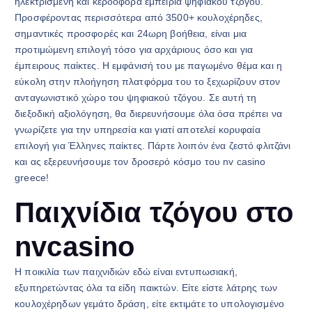
ηλεκτρισμένη και κερδοφόρα εμπειρία ψηφιακού τζόγου.
Προσφέροντας περισσότερα από 3500+ κουλοχέρηδες,
σημαντικές προσφορές και 24ωρη βοήθεια, είναι μια
προτιμώμενη επιλογή τόσο για αρχάριους όσο και για
έμπειρους παίκτες. Η εμφάνισή του με παγωμένο θέμα και η
εύκολη στην πλοήγηση πλατφόρμα του το ξεχωρίζουν στον
ανταγωνιστικό χώρο του ψηφιακού τζόγου. Σε αυτή τη
διεξοδική αξιολόγηση, θα διερευνήσουμε όλα όσα πρέπει να
γνωρίζετε για την υπηρεσία και γιατί αποτελεί κορυφαία
επιλογή για Έλληνες παίκτες. Πάρτε λοιπόν ένα ζεστό φλιτζάνι
και ας εξερευνήσουμε τον δροσερό κόσμο του nv casino
greece!
Παιχνίδια τζόγου στο
nvcasino
Η ποικιλία των παιχνιδιών εδώ είναι εντυπωσιακή,
εξυπηρετώντας όλα τα είδη παικτών. Είτε είστε λάτρης των
κουλοχέρηδων γεμάτο δράση, είτε εκτιμάτε το υπολογισμένο