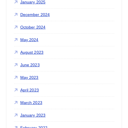
January 2025
December 2024
October 2024
May 2024
August 2023
June 2023
May 2023
April 2023
March 2023
January 2023
February 2022