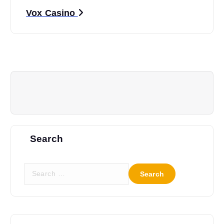
s
Vox Casino
t
n
a
v
i
Search
g
S
a
e
a
t
r
c