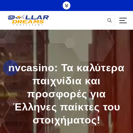
S
k
i
p
t
o
c
o
n
nvcasino: Τα καλύτερα
t
e
παιχνίδια και
n
t
προσφορές για
Έλληνες παίκτες του
στοιχήματος!