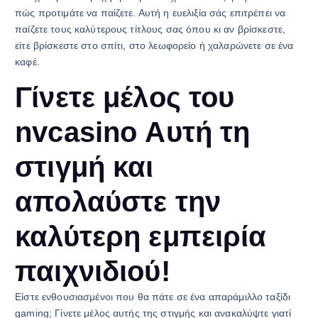
πώς προτιμάτε να παίζετε. Αυτή η ευελιξία σάς επιτρέπει να
παίζετε τους καλύτερους τίτλους σας όπου κι αν βρίσκεστε,
είτε βρίσκεστε στο σπίτι, στο λεωφορείο ή χαλαρώνετε σε ένα
καφέ.
Γίνετε μέλος του
nvcasino Αυτή τη
στιγμή και
απολαύστε την
καλύτερη εμπειρία
παιχνιδιού!
Είστε ενθουσιασμένοι που θα πάτε σε ένα απαράμιλλο ταξίδι
gaming; Γίνετε μέλος αυτής της στιγμής και ανακαλύψτε γιατί