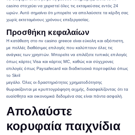
casino στοχεύει να χειριστεί όλες τις εκταμιεύσεις εντός 24
ωρών. Αυτό σημαίνει ότι μπορείτε να απολαύσετε τα κέρδη σας
χωρίς εκτεταμένους χρόνους επεξεργασίας.
Προσθήκη κεφαλαίων
Η κατάθεση στο nv casino greece είναι εύκολη και αξιόπιστη,
με πολλές διαθέσιμες επιλογές που καλύπτουν όλες τις
ανάγκες των χρηστών. Μπορείτε να επιλέξετε τυπικές επιλογές
όπως κάρτες Visa και κάρτες MC, καθώς και σύγχρονες
επιλογές όπως Paysafecard και διαδικτυακά πορτοφόλια όπως
το Skril
μεγάλο. Όλες οι δραστηριότητες χρηματοδότησης
θωρακίζονται με κρυπτογράφηση αιχμής, διασφαλίζοντας ότι τα
ευαίσθητα και οικονομικά δεδομένα σας είναι πάντα ασφαλή.
Απολαύστε
κορυφαία παιχνίδια