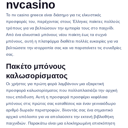
nvcasino
Το nv casino greece είναι διάσημο για τις ελκυστικές
προσφορές του, παρέχοντας στους Έλληνες παίκτες πολλούς
τρόπους για να βελτιώσουν την εμπειρία τους στο παιχνίδι.
Από ένα ελκυστικό μπόνους νέου παίκτη έως τα συχνά
μπόνους, αυτή η πλατφόρμα διαθέτει πολλές ευκαιρίες για να
βελτιώσετε την ισορροπία σας και να παρατείνετε τις συνεδρίες
σας.
Πακέτο μπόνους
καλωσορίσματος
Οι χρήστες για πρώτη φορά λαμβάνουν μια εξαιρετική
προσφορά καλωσορίσματος που πολλαπλασιάζει την αρχική
τους επένδυση. Αυτή η προσφορά προσφέρει κεφάλαια
μπόνους στις πρώτες σας καταθέσεις και έναν γενναιόδωρο
αριθμό δωρεάν περιστροφών, δίνοντάς σας ένα σημαντικό
αρχικό υπόλοιπο για να απολαύσετε την εκτενή βιβλιοθήκη
παιχνιδιών. Παρακάτω είναι μια ολοκληρωμένη επισκόπηση