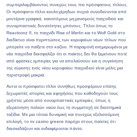
συμπεριλαμβάνοντας συνεχώς τους πιο πρόσφατους τίτλους.
Οι πρόσφατοι τίτλοι κουλοχέρηδων συχνά συνοδεύονται από
μοντέρνα γραφικά, καινοτόμους μηχανισμούς παιχνιδιού και
συναρπαστικές δυνατότητες μπόνους. Τίτλοι όπως το
Reactoonz II, το παιχνίδι Rise of Merlin και το Wolf Gold στο
διαδίκτυο είναι περιπτώσεις των κορυφαίων νέων τίτλων που
μπορείτε να παίξετε στο καζίνο. Η παραμονή ενημερωμένοι με
νέα παιχνίδια διασφαλίζει ότι οι παίκτες δεν θα ξεμείνουν ποτέ
από φρέσκες εμπειρίες για να απολαύσουν και η συγκίνηση
της εύρεσης ενός νέου κορυφαίου παιχνιδιού είναι μόλις μια
περιστροφή μακριά.
Αυτοί οι πρόσφατοι τίτλοι συνήθως προσφέρουν επίσης
ξεχωριστές ιστορίες και αφηγήσεις που καθοδηγούν τους
χρήστες μέσα από συναρπαστικές εμπειρίες, όπως η
εξερεύνηση παλιών ναών έως τη συμμετοχή σε διαστημικά
ταξίδια. Με μια τέτοια δυναμική και συνεχώς εξελισσόμενη
επιλογή, το nv casino greece παρέχει στους παίκτες ότι
διασκεδάζουν και ενδιαφέρονται πάντα.