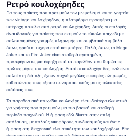
Ρετρό κουλοχέρηδες
Για τους παίκτες που προτιμούν τον μινιμαλισμό και τη γοητεία
των vintage κουλοχέρηδων, η πλατφόρμα προσφέρει μια
υπέροχη ποικιλία από ρετρό κουλοχέρηδες. Αυτές οι επιλογές
είναι ιδανικές για παίκτες που εκτιμούν το εύκολο παιχνίδι με
απλοποιημένες γραμμές πληρωμής και συμβατικά σύμβολα
όπως φρούτα, τυχερά επτά και μπάρες. Παλιά, όπως το Mega
Joker και το Fire Joker είναι σταθερά αγαπημένα,
προσφέροντας μια έκρηξη από το παρελθόν που θυμίζει τις
πρώτες μέρες του κουλοχέρη. Αυτοί οι κουλοχέρηδες, ενώ είναι
απλοί στη διάταξη, έχουν συχνά μεγάλες ευκαιρίες πληρωμής,
καθιστώντας τους εξίσου συναρπαστικούς με τις τελευταίες
εκδόσεις τους.
Τα παραδοσιακά παιχνίδια κουλοχέρη είναι ιδιαίτερα ελκυστικά
για χρήστες που προτιμούν μια πιο βασική και σταθερή
περίοδο παιχνιδιού. Η έμφαση εδώ δίνεται στην απλή
απόλαυση, με απλούς νικηφόρους συνδυασμούς και ένα e
έμφαση στη διαχρονική ελκυστικότητα των κουλοχέρηδων. Είτε
είστε παίκτης για μεγάλο χρονικό διάστημα είτε είστε νέος στα