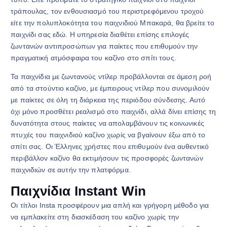
τράπουλας, τον ενθουσιασμό του περιστρεφόμενου τροχού
είτε την πολυπλοκότητα του παιχνιδιού Μπακαρά, θα βρείτε το
παιχνίδι σας εδώ. Η υπηρεσία διαθέτει επίσης επιλογές
ζωντανών αντιπροσώπων για παίκτες που επιθυμούν την
πραγματική ατμόσφαιρα του καζίνο στο σπίτι τους.
Τα παιχνίδια με ζωντανούς ντίλερ προβάλλονται σε άμεση ροή
από τα στούντιο καζίνο, με έμπειρους ντίλερ που συνομιλούν
με παίκτες σε όλη τη διάρκεια της περιόδου σύνδεσης. Αυτό
όχι μόνο προσθέτει ρεαλισμό στο παιχνίδι, αλλά δίνει επίσης τη
δυνατότητα στους παίκτες να απολαμβάνουν τις κοινωνικές
πτυχές του παιχνιδιού καζίνο χωρίς να βγαίνουν έξω από το
σπίτι σας. Οι Έλληνες χρήστες που επιθυμούν ένα αυθεντικό
περιβάλλον καζίνο θα εκτιμήσουν τις προσφορές ζωντανών
παιχνιδιών σε αυτήν την πλατφόρμα.
Παιχνίδια Instant Win
Οι τίτλοι Insta προσφέρουν μια απλή και γρήγορη μέθοδο για
να εμπλακείτε στη διασκέδαση του καζίνο χωρίς την