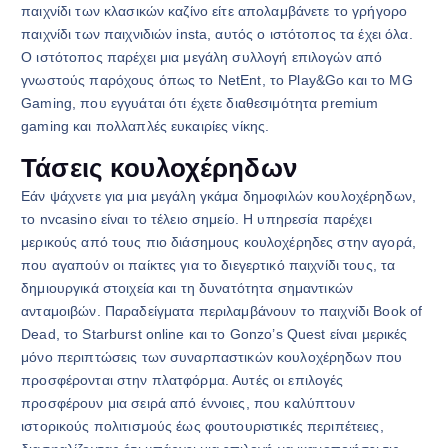
παιχνίδι των κλασικών καζίνο είτε απολαμβάνετε το γρήγορο
παιχνίδι των παιχνιδιών insta, αυτός ο ιστότοπος τα έχει όλα.
Ο ιστότοπος παρέχει μια μεγάλη συλλογή επιλογών από
γνωστούς παρόχους όπως το NetEnt, το Play&Go και το MG
Gaming, που εγγυάται ότι έχετε διαθεσιμότητα premium
gaming και πολλαπλές ευκαιρίες νίκης.
Τάσεις κουλοχέρηδων
Εάν ψάχνετε για μια μεγάλη γκάμα δημοφιλών κουλοχέρηδων,
το nvcasino είναι το τέλειο σημείο. Η υπηρεσία παρέχει
μερικούς από τους πιο διάσημους κουλοχέρηδες στην αγορά,
που αγαπούν οι παίκτες για το διεγερτικό παιχνίδι τους, τα
δημιουργικά στοιχεία και τη δυνατότητα σημαντικών
ανταμοιβών. Παραδείγματα περιλαμβάνουν το παιχνίδι Book of
Dead, το Starburst online και το Gonzo’s Quest είναι μερικές
μόνο περιπτώσεις των συναρπαστικών κουλοχέρηδων που
προσφέρονται στην πλατφόρμα. Αυτές οι επιλογές
προσφέρουν μια σειρά από έννοιες, που καλύπτουν
ιστορικούς πολιτισμούς έως φουτουριστικές περιπέτειες,